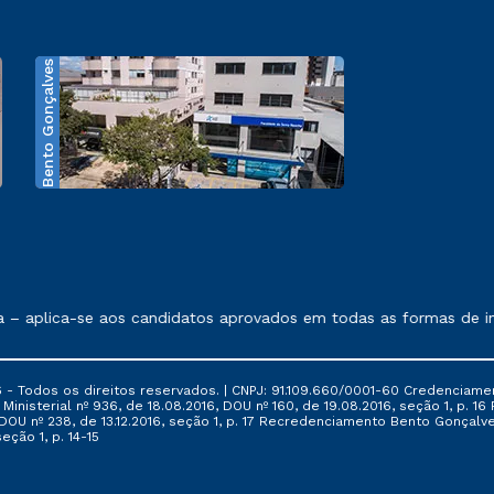
Bento Gonçalves
exposto no contrato de prestação de serviços.
 aplica-se aos candidatos aprovados em todas as formas de ingr
 - Todos os direitos reservados. | CNPJ: 91.109.660/0001-60 Credenciame
ia Ministerial nº 936, de 18.08.2016, DOU nº 160, de 19.08.2016, seção 1, p.
6, DOU nº 238, de 13.12.2016, seção 1, p. 17 Recredenciamento Bento Gonçalve
eção 1, p. 14-15