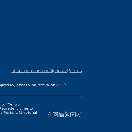
abrir todas as condições vigentes
esso, exceto na prova on-line ou agendada, que ofertam bolsas 
**Semipresencial é um formato do E
nto (Centro
 16 Recredenciamento
s Portaria Ministerial