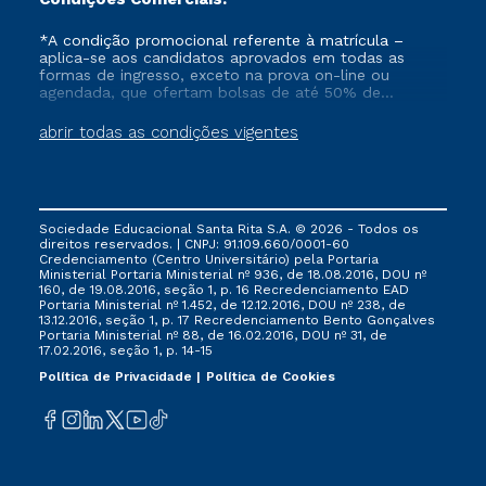
*A condição promocional referente à matrícula –
aplica-se aos candidatos aprovados em todas as
formas de ingresso, exceto na prova on-line ou
agendada, que ofertam bolsas de até 50% de
desconto, ambos ingressantes no semestre vigente,
que ainda não tenham efetivado e/ou não tenham
abrir todas as condições vigentes
cancelado ou trancado sua matrícula em uma das
Instituições da Cruzeiro do Sul Educacional, no
período de 1 ano. Tais condições não se aplicam aos
cursos de Medicina, e também para matriculados via
FIES, Prouni e outros programas governamentais, e
Sociedade Educacional Santa Rita S.A. © 2026 - Todos os
não se acumula com nenhuma outra campanha
direitos reservados. | CNPJ: 91.109.660/0001-60
ofertada pela Instituição.
Credenciamento (Centro Universitário) pela Portaria
Ministerial Portaria Ministerial nº 936, de 18.08.2016, DOU nº
160, de 19.08.2016, seção 1, p. 16 Recredenciamento EAD
Portaria Ministerial nº 1.452, de 12.12.2016, DOU nº 238, de
13.12.2016, seção 1, p. 17 Recredenciamento Bento Gonçalves
Portaria Ministerial nº 88, de 16.02.2016, DOU nº 31, de
17.02.2016, seção 1, p. 14-15
Política de Privacidade
Política de Cookies