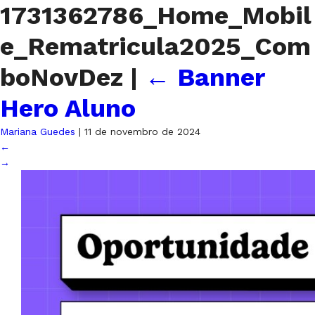
1731362786_Home_Mobil
e_Rematricula2025_Com
boNovDez
|
←
Banner
Hero Aluno
Mariana Guedes
|
11 de novembro de 2024
←
→