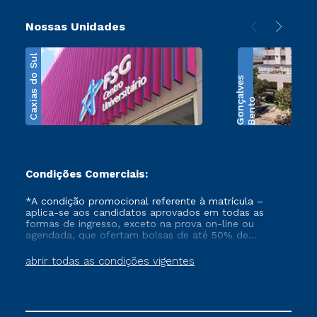
Nossas Unidades
Caxias do Sul
s
B
e
n
t
o
G
o
n
ç
a
l
v
e
Condições Comerciais:
*A condição promocional referente à matrícula –
aplica-se aos candidatos aprovados em todas as
formas de ingresso, exceto na prova on-line ou
agendada, que ofertam bolsas de até 50% de
desconto, ambos ingressantes no semestre vigente,
que ainda não tenham efetivado e/ou não tenham
abrir todas as condições vigentes
cancelado ou trancado sua matrícula em uma das
Instituições da Cruzeiro do Sul Educacional, no
período de 1 ano. Tais condições não se aplicam aos
cursos de Medicina, e também para matriculados via
FIES, Prouni e outros programas governamentais, e