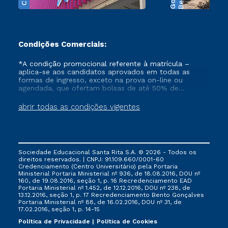
Condições Comerciais:
*A condição promocional referente à matrícula –
aplica-se aos candidatos aprovados em todas as
formas de ingresso, exceto na prova on-line ou
agendada, que ofertam bolsas de até 50% de
desconto, ambos ingressantes no semestre vigente,
que ainda não tenham efetivado e/ou não tenham
abrir todas as condições vigentes
cancelado ou trancado sua matrícula em uma das
Instituições da Cruzeiro do Sul Educacional, no
período de 1 ano. Tais condições não se aplicam aos
cursos de Medicina, e também para matriculados via
FIES, Prouni e outros programas governamentais, e
Sociedade Educacional Santa Rita S.A. © 2026 - Todos os
não se acumula com nenhuma outra campanha
direitos reservados. | CNPJ: 91.109.660/0001-60
ofertada pela Instituição.
Credenciamento (Centro Universitário) pela Portaria
Ministerial Portaria Ministerial nº 936, de 18.08.2016, DOU nº
160, de 19.08.2016, seção 1, p. 16 Recredenciamento EAD
Portaria Ministerial nº 1.452, de 12.12.2016, DOU nº 238, de
13.12.2016, seção 1, p. 17 Recredenciamento Bento Gonçalves
Portaria Ministerial nº 88, de 16.02.2016, DOU nº 31, de
17.02.2016, seção 1, p. 14-15
Política de Privacidade
Política de Cookies