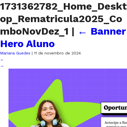
1731362782_Home_Deskt
op_Rematricula2025_Co
mboNovDez_1
|
←
Banner
Hero Aluno
Mariana Guedes
|
11 de novembro de 2024
←
→