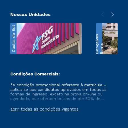
Nossas Unidades
Caxias do Sul
s
B
e
n
t
o
G
o
n
ç
a
l
v
e
Condições Comerciais:
*A condição promocional referente à matrícula –
aplica-se aos candidatos aprovados em todas as
formas de ingresso, exceto na prova on-line ou
agendada, que ofertam bolsas de até 50% de
desconto, ambos ingressantes no semestre vigente,
que ainda não tenham efetivado e/ou não tenham
abrir todas as condições vigentes
cancelado ou trancado sua matrícula em uma das
Instituições da Cruzeiro do Sul Educacional, no
período de 1 ano. Tais condições não se aplicam aos
cursos de Medicina, e também para matriculados via