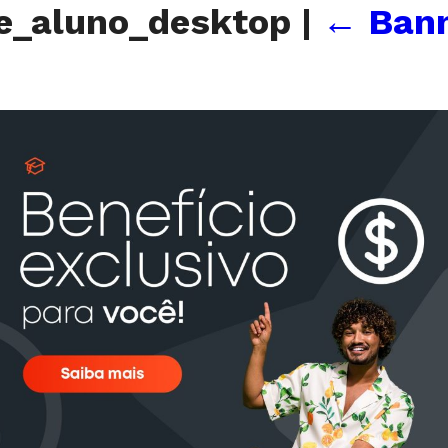
e_aluno_desktop
|
←
Bann