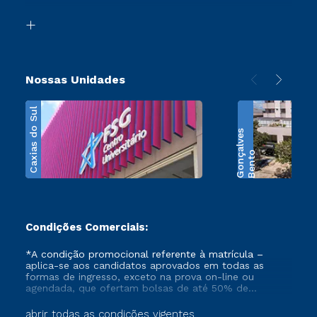
Segunda Graduação
Biblioteca
Transferência
Nossas Unidades
Caxias do Sul
s
B
e
n
t
o
G
o
n
ç
a
l
v
e
Condições Comerciais:
*A condição promocional referente à matrícula –
aplica-se aos candidatos aprovados em todas as
formas de ingresso, exceto na prova on-line ou
agendada, que ofertam bolsas de até 50% de
desconto, ambos ingressantes no semestre vigente,
que ainda não tenham efetivado e/ou não tenham
abrir todas as condições vigentes