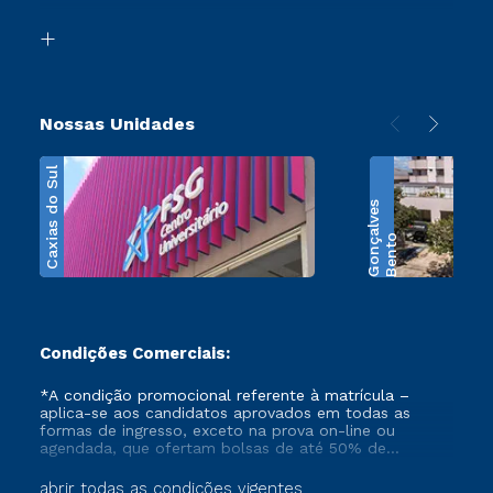
Segunda Graduação
Biblioteca
Transferência
Nossas Unidades
Caxias do Sul
s
B
e
n
t
o
G
o
n
ç
a
l
v
e
Condições Comerciais:
*A condição promocional referente à matrícula –
aplica-se aos candidatos aprovados em todas as
formas de ingresso, exceto na prova on-line ou
agendada, que ofertam bolsas de até 50% de
desconto, ambos ingressantes no semestre vigente,
que ainda não tenham efetivado e/ou não tenham
abrir todas as condições vigentes