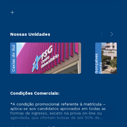
Acessibilidade
Segunda Graduação
Biblioteca
Transferência
Nossas Unidades
Caxias do Sul
s
B
e
n
t
o
G
o
n
ç
a
l
v
e
Condições Comerciais:
*A condição promocional referente à matrícula –
aplica-se aos candidatos aprovados em todas as
formas de ingresso, exceto na prova on-line ou
agendada, que ofertam bolsas de até 50% de
desconto, ambos ingressantes no semestre vigente,
que ainda não tenham efetivado e/ou não tenham