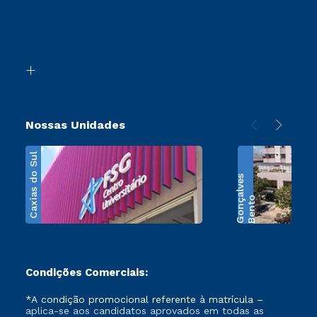
Sou Ex-Aluno
Ingresso via Enem
Canais de Atendimento
Retorne ao Curso
Acessibilidade
Segunda Graduação
Biblioteca
Transferência
Nossas Unidades
Caxias do Sul
s
B
e
n
t
o
G
o
n
ç
a
l
v
e
Condições Comerciais:
*A condição promocional referente à matrícula –
aplica-se aos candidatos aprovados em todas as