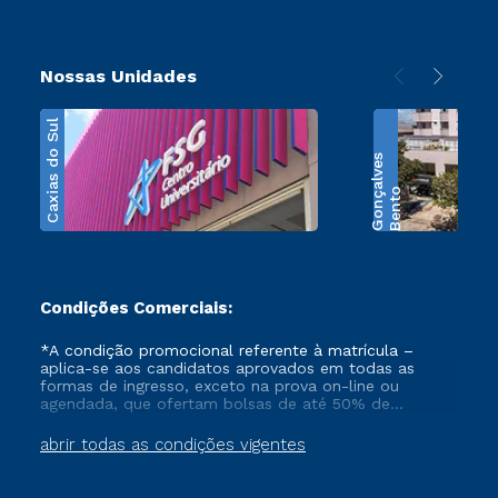
Nossas Unidades
Caxias do Sul
s
B
e
n
t
o
G
o
n
ç
a
l
v
e
Condições Comerciais:
*A condição promocional referente à matrícula –
aplica-se aos candidatos aprovados em todas as
formas de ingresso, exceto na prova on-line ou
agendada, que ofertam bolsas de até 50% de
desconto, ambos ingressantes no semestre vigente,
que ainda não tenham efetivado e/ou não tenham
abrir todas as condições vigentes
cancelado ou trancado sua matrícula em uma das
Instituições da Cruzeiro do Sul Educacional, no
período de 1 ano. Tais condições não se aplicam aos