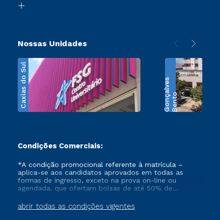
Transferência
Nossas Unidades
Caxias do Sul
s
B
e
n
t
o
G
o
n
ç
a
l
v
e
Condições Comerciais:
*A condição promocional referente à matrícula –
aplica-se aos candidatos aprovados em todas as
formas de ingresso, exceto na prova on-line ou
agendada, que ofertam bolsas de até 50% de
desconto, ambos ingressantes no semestre vigente,
que ainda não tenham efetivado e/ou não tenham
abrir todas as condições vigentes
cancelado ou trancado sua matrícula em uma das
Instituições da Cruzeiro do Sul Educacional, no