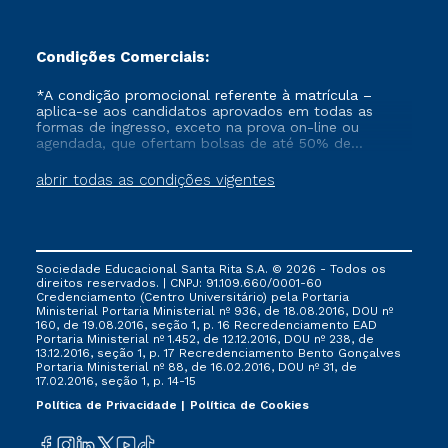
Condições Comerciais:
*A condição promocional referente à matrícula –
aplica-se aos candidatos aprovados em todas as
formas de ingresso, exceto na prova on-line ou
agendada, que ofertam bolsas de até 50% de
desconto, ambos ingressantes no semestre vigente,
que ainda não tenham efetivado e/ou não tenham
abrir todas as condições vigentes
cancelado ou trancado sua matrícula em uma das
Instituições da Cruzeiro do Sul Educacional, no
período de 1 ano. Tais condições não se aplicam aos
cursos de Medicina, e também para matriculados via
FIES, Prouni e outros programas governamentais, e
Sociedade Educacional Santa Rita S.A. © 2026 - Todos os
não se acumula com nenhuma outra campanha
direitos reservados. | CNPJ: 91.109.660/0001-60
ofertada pela Instituição.
Credenciamento (Centro Universitário) pela Portaria
Ministerial Portaria Ministerial nº 936, de 18.08.2016, DOU nº
160, de 19.08.2016, seção 1, p. 16 Recredenciamento EAD
Portaria Ministerial nº 1.452, de 12.12.2016, DOU nº 238, de
13.12.2016, seção 1, p. 17 Recredenciamento Bento Gonçalves
Portaria Ministerial nº 88, de 16.02.2016, DOU nº 31, de
17.02.2016, seção 1, p. 14-15
Política de Privacidade
Política de Cookies