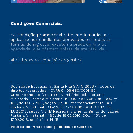
Condições Comerciais:
*A condição promocional referente à matrícula –
aplica-se aos candidatos aprovados em todas as
formas de ingresso, exceto na prova on-line ou
agendada, que ofertam bolsas de até 50% de
desconto, ambos ingressantes no semestre vigente,
que ainda não tenham efetivado e/ou não tenham
abrir todas as condições vigentes
cancelado ou trancado sua matrícula em uma das
Instituições da Cruzeiro do Sul Educacional, no
período de 1 ano. Tais condições não se aplicam aos
cursos de Medicina, e também para matriculados via
FIES, Prouni e outros programas governamentais, e
Sociedade Educacional Santa Rita S.A. © 2026 - Todos os
não se acumula com nenhuma outra campanha
direitos reservados. | CNPJ: 91.109.660/0001-60
ofertada pela Instituição.
Credenciamento (Centro Universitário) pela Portaria
Ministerial Portaria Ministerial nº 936, de 18.08.2016, DOU nº
160, de 19.08.2016, seção 1, p. 16 Recredenciamento EAD
Portaria Ministerial nº 1.452, de 12.12.2016, DOU nº 238, de
13.12.2016, seção 1, p. 17 Recredenciamento Bento Gonçalves
Portaria Ministerial nº 88, de 16.02.2016, DOU nº 31, de
17.02.2016, seção 1, p. 14-15
Política de Privacidade
Política de Cookies