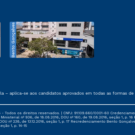
Bento Gonçalves
exposto no contrato de prestação de serviços.
 – aplica-se aos candidatos aprovados em todas as formas de in
 - Todos os direitos reservados. | CNPJ: 91.109.660/0001-60 Credenciame
ia Ministerial nº 936, de 18.08.2016, DOU nº 160, de 19.08.2016, seção 1, p.
6, DOU nº 238, de 13.12.2016, seção 1, p. 17 Recredenciamento Bento Gonçalve
eção 1, p. 14-15