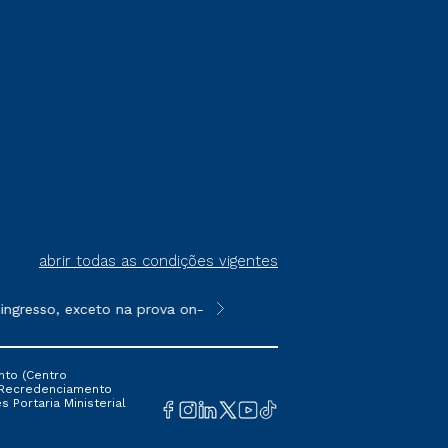
abrir todas as condições vigentes
gresso, exceto na prova on-line ou agendada, que ofertam bolsa
**Semipresencial é um formato do E
nto (Centro
 16 Recredenciamento
s Portaria Ministerial