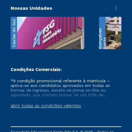
Nossas Unidades
Caxias do Sul
s
B
e
n
t
o
G
o
n
ç
a
l
v
e
Condições Comerciais:
*A condição promocional referente à matrícula –
aplica-se aos candidatos aprovados em todas as
formas de ingresso, exceto na prova on-line ou
agendada, que ofertam bolsas de até 50% de
desconto, ambos ingressantes no semestre vigente,
que ainda não tenham efetivado e/ou não tenham
abrir todas as condições vigentes
cancelado ou trancado sua matrícula em uma das
Instituições da Cruzeiro do Sul Educacional, no
período de 1 ano. Tais condições não se aplicam aos
cursos de Medicina, e também para matriculados via
FIES, Prouni e outros programas governamentais, e