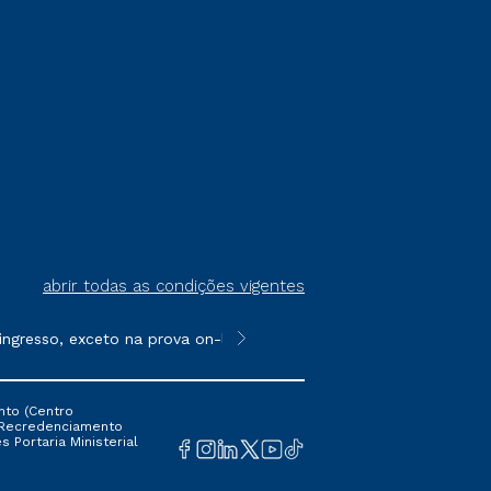
abrir todas as condições vigentes
gresso, exceto na prova on-line ou agendada, que ofertam bolsas
**Semipresencial é um formato do E
nto (Centro
 16 Recredenciamento
s Portaria Ministerial