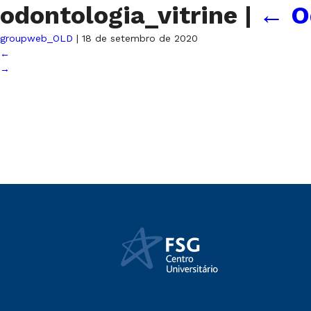
odontologia_vitrine
|
←
O
groupweb_OLD
|
18 de setembro de 2020
←
→