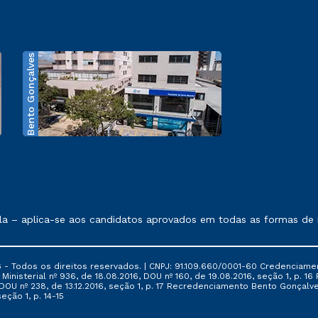
Bento Gonçalves
exposto no contrato de prestação de serviços.
 – aplica-se aos candidatos aprovados em todas as formas de in
 - Todos os direitos reservados. | CNPJ: 91.109.660/0001-60 Credenciame
ia Ministerial nº 936, de 18.08.2016, DOU nº 160, de 19.08.2016, seção 1, p.
6, DOU nº 238, de 13.12.2016, seção 1, p. 17 Recredenciamento Bento Gonçalve
eção 1, p. 14-15