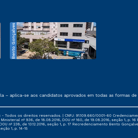
Bento Gonçalves
exposto no contrato de prestação de serviços.
 – aplica-se aos candidatos aprovados em todas as formas de in
 - Todos os direitos reservados. | CNPJ: 91.109.660/0001-60 Credenciame
ia Ministerial nº 936, de 18.08.2016, DOU nº 160, de 19.08.2016, seção 1, p.
6, DOU nº 238, de 13.12.2016, seção 1, p. 17 Recredenciamento Bento Gonçalve
eção 1, p. 14-15