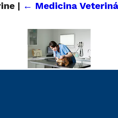
rine
|
←
Medicina Veteriná