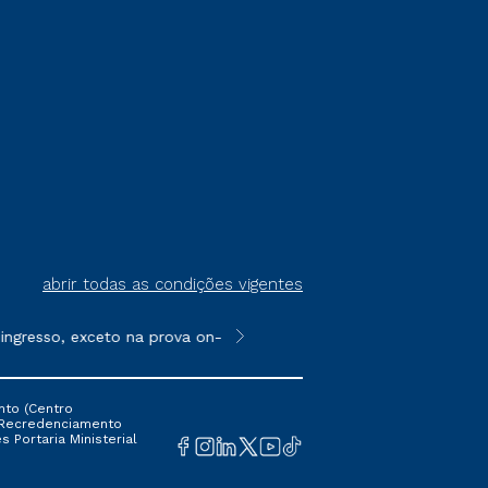
abrir todas as condições vigentes
gresso, exceto na prova on-line ou agendada, que ofertam bolsa
**Semipresencial é um formato do E
nto (Centro
 16 Recredenciamento
s Portaria Ministerial