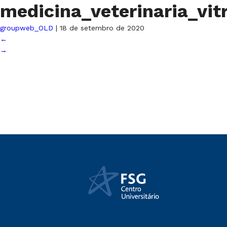
medicina_veterinaria_vit
groupweb_OLD
|
18 de setembro de 2020
←
→