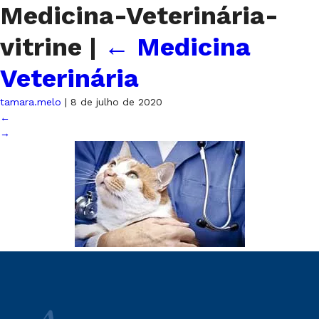
Medicina-Veterinária-
vitrine
|
←
Medicina
Veterinária
tamara.melo
|
8 de julho de 2020
←
→