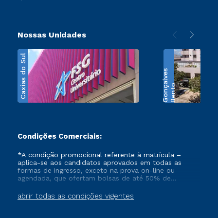
Nossas Unidades
Caxias do Sul
s
B
e
n
t
o
G
o
n
ç
a
l
v
e
Condições Comerciais:
*A condição promocional referente à matrícula –
aplica-se aos candidatos aprovados em todas as
formas de ingresso, exceto na prova on-line ou
agendada, que ofertam bolsas de até 50% de
desconto, ambos ingressantes no semestre vigente,
que ainda não tenham efetivado e/ou não tenham
abrir todas as condições vigentes
cancelado ou trancado sua matrícula em uma das
Instituições da Cruzeiro do Sul Educacional, no
período de 1 ano. Tais condições não se aplicam aos