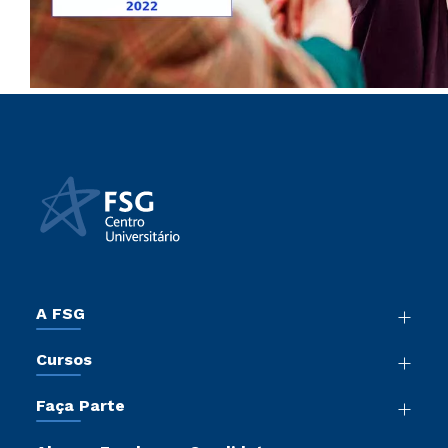
A FSG
Nossa História
Cursos
Sala de Imprensa
Graduação
Trabalhe Conosco
Faça Parte
Pós-Graduação
Sou Colaborador
Vestibular Mérito
Cursos de Medicina