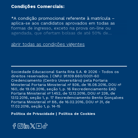
Condições Comerciais:
*A condição promocional referente à matrícula –
aplica-se aos candidatos aprovados em todas as
formas de ingresso, exceto na prova on-line ou
agendada, que ofertam bolsas de até 50% de
desconto, ambos ingressantes no semestre vigente,
que ainda não tenham efetivado e/ou não tenham
abrir todas as condições vigentes
cancelado ou trancado sua matrícula em uma das
Instituições da Cruzeiro do Sul Educacional, no
período de 1 ano. Tais condições não se aplicam aos
cursos de Medicina, e também para matriculados via
FIES, Prouni e outros programas governamentais, e
Sociedade Educacional Santa Rita S.A. © 2026 - Todos os
não se acumula com nenhuma outra campanha
direitos reservados. | CNPJ: 91.109.660/0001-60
ofertada pela Instituição.
Credenciamento (Centro Universitário) pela Portaria
Ministerial Portaria Ministerial nº 936, de 18.08.2016, DOU nº
160, de 19.08.2016, seção 1, p. 16 Recredenciamento EAD
Portaria Ministerial nº 1.452, de 12.12.2016, DOU nº 238, de
13.12.2016, seção 1, p. 17 Recredenciamento Bento Gonçalves
Portaria Ministerial nº 88, de 16.02.2016, DOU nº 31, de
17.02.2016, seção 1, p. 14-15
Política de Privacidade
Política de Cookies