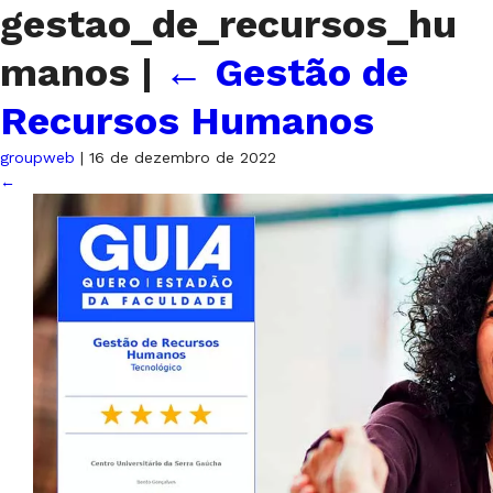
gestao_de_recursos_hu
manos
|
←
Gestão de
Recursos Humanos
groupweb
|
16 de dezembro de 2022
←