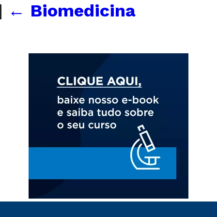
|
←
Biomedicina