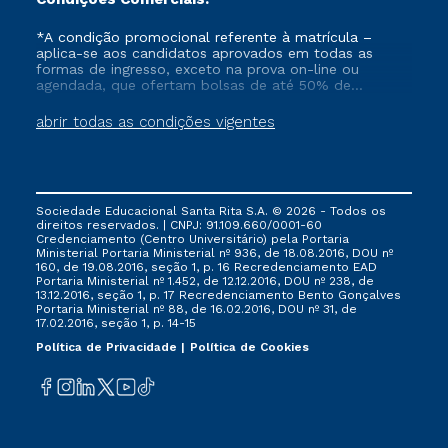
*A condição promocional referente à matrícula –
aplica-se aos candidatos aprovados em todas as
formas de ingresso, exceto na prova on-line ou
agendada, que ofertam bolsas de até 50% de
desconto, ambos ingressantes no semestre vigente,
que ainda não tenham efetivado e/ou não tenham
abrir todas as condições vigentes
cancelado ou trancado sua matrícula em uma das
Instituições da Cruzeiro do Sul Educacional, no
período de 1 ano. Tais condições não se aplicam aos
cursos de Medicina, e também para matriculados via
FIES, Prouni e outros programas governamentais, e
Sociedade Educacional Santa Rita S.A. © 2026 - Todos os
não se acumula com nenhuma outra campanha
direitos reservados. | CNPJ: 91.109.660/0001-60
ofertada pela Instituição.
Credenciamento (Centro Universitário) pela Portaria
Ministerial Portaria Ministerial nº 936, de 18.08.2016, DOU nº
160, de 19.08.2016, seção 1, p. 16 Recredenciamento EAD
Portaria Ministerial nº 1.452, de 12.12.2016, DOU nº 238, de
13.12.2016, seção 1, p. 17 Recredenciamento Bento Gonçalves
Portaria Ministerial nº 88, de 16.02.2016, DOU nº 31, de
17.02.2016, seção 1, p. 14-15
Política de Privacidade
Política de Cookies