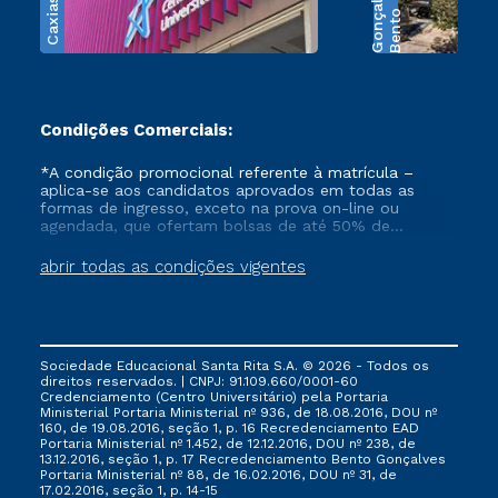
s
B
e
n
t
o
G
o
n
ç
a
l
v
e
Condições Comerciais:
*A condição promocional referente à matrícula –
aplica-se aos candidatos aprovados em todas as
formas de ingresso, exceto na prova on-line ou
agendada, que ofertam bolsas de até 50% de
desconto, ambos ingressantes no semestre vigente,
que ainda não tenham efetivado e/ou não tenham
abrir todas as condições vigentes
cancelado ou trancado sua matrícula em uma das
Instituições da Cruzeiro do Sul Educacional, no
período de 1 ano. Tais condições não se aplicam aos
cursos de Medicina, e também para matriculados via
FIES, Prouni e outros programas governamentais, e
Sociedade Educacional Santa Rita S.A. © 2026 - Todos os
não se acumula com nenhuma outra campanha
direitos reservados. | CNPJ: 91.109.660/0001-60
ofertada pela Instituição.
Credenciamento (Centro Universitário) pela Portaria
Ministerial Portaria Ministerial nº 936, de 18.08.2016, DOU nº
160, de 19.08.2016, seção 1, p. 16 Recredenciamento EAD
Portaria Ministerial nº 1.452, de 12.12.2016, DOU nº 238, de
13.12.2016, seção 1, p. 17 Recredenciamento Bento Gonçalves
Portaria Ministerial nº 88, de 16.02.2016, DOU nº 31, de
17.02.2016, seção 1, p. 14-15