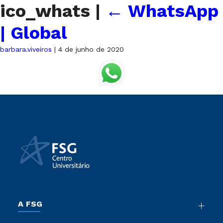
ico_whats
|
←
WhatsApp
| Global
barbara.viveiros
|
4 de junho de 2020
A FSG
Nossa História