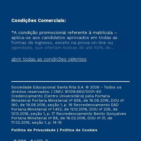
Condições Comerciais:
*A condição promocional referente à matrícula –
aplica-se aos candidatos aprovados em todas as
formas de ingresso, exceto na prova on-line ou
agendada, que ofertam bolsas de até 50% de
desconto, ambos ingressantes no semestre vigente,
que ainda não tenham efetivado e/ou não tenham
abrir todas as condições vigentes
cancelado ou trancado sua matrícula em uma das
Instituições da Cruzeiro do Sul Educacional, no
período de 1 ano. Tais condições não se aplicam aos
cursos de Medicina, e também para matriculados via
FIES, Prouni e outros programas governamentais, e
Sociedade Educacional Santa Rita S.A. © 2026 - Todos os
não se acumula com nenhuma outra campanha
direitos reservados. | CNPJ: 91.109.660/0001-60
ofertada pela Instituição.
Credenciamento (Centro Universitário) pela Portaria
Ministerial Portaria Ministerial nº 936, de 18.08.2016, DOU nº
160, de 19.08.2016, seção 1, p. 16 Recredenciamento EAD
Portaria Ministerial nº 1.452, de 12.12.2016, DOU nº 238, de
13.12.2016, seção 1, p. 17 Recredenciamento Bento Gonçalves
Portaria Ministerial nº 88, de 16.02.2016, DOU nº 31, de
17.02.2016, seção 1, p. 14-15
Política de Privacidade
Política de Cookies