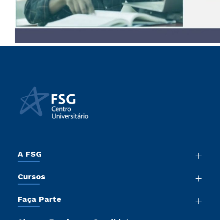
A FSG
Nossa História
Cursos
Sala de Imprensa
Graduação
Trabalhe Conosco
Faça Parte
Pós-Graduação
Sou Colaborador
Vestibular Mérito
Cursos de Medicina