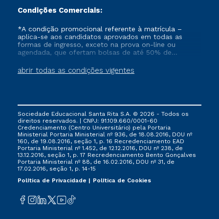
Condições Comerciais:
*A condição promocional referente à matrícula –
aplica-se aos candidatos aprovados em todas as
formas de ingresso, exceto na prova on-line ou
agendada, que ofertam bolsas de até 50% de
desconto, ambos ingressantes no semestre vigente,
que ainda não tenham efetivado e/ou não tenham
abrir todas as condições vigentes
cancelado ou trancado sua matrícula em uma das
Instituições da Cruzeiro do Sul Educacional, no
período de 1 ano. Tais condições não se aplicam aos
cursos de Medicina, e também para matriculados via
FIES, Prouni e outros programas governamentais, e
Sociedade Educacional Santa Rita S.A. © 2026 - Todos os
não se acumula com nenhuma outra campanha
direitos reservados. | CNPJ: 91.109.660/0001-60
ofertada pela Instituição.
Credenciamento (Centro Universitário) pela Portaria
Ministerial Portaria Ministerial nº 936, de 18.08.2016, DOU nº
160, de 19.08.2016, seção 1, p. 16 Recredenciamento EAD
Portaria Ministerial nº 1.452, de 12.12.2016, DOU nº 238, de
13.12.2016, seção 1, p. 17 Recredenciamento Bento Gonçalves
Portaria Ministerial nº 88, de 16.02.2016, DOU nº 31, de
17.02.2016, seção 1, p. 14-15
Política de Privacidade
Política de Cookies