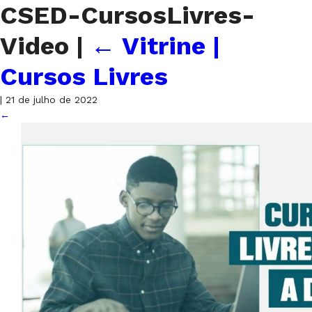
CSED-CursosLivres-
Video
|
←
Vitrine |
Cursos Livres
|
21 de julho de 2022
←