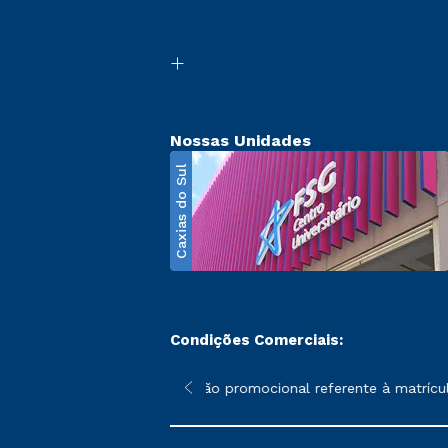
Nossas Unidades
Caxias do Sul
Condições Comerciais:
poderão sofrer alterações nos períodos de rematrícula conforme 
*A condição promocional referente à matrícula 