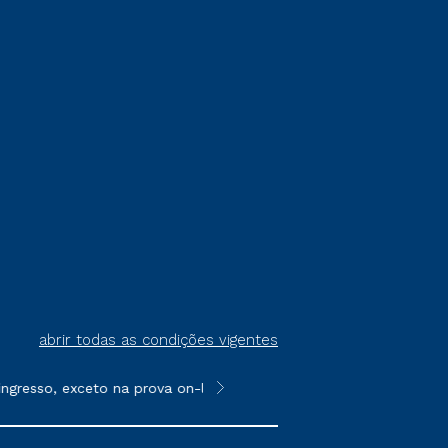
abrir todas as condições vigentes
resso, exceto na prova on-line ou agendada, que ofertam bolsas 
**Semipresencial é um formato do E