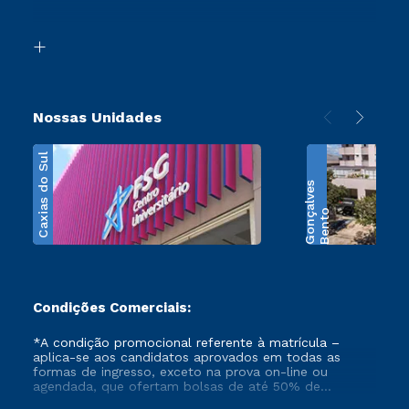
Acessibilidade
Segunda Graduação
Biblioteca
Transferência
Nossas Unidades
Caxias do Sul
s
B
e
n
t
o
G
o
n
ç
a
l
v
e
Condições Comerciais:
*A condição promocional referente à matrícula –
aplica-se aos candidatos aprovados em todas as
formas de ingresso, exceto na prova on-line ou
agendada, que ofertam bolsas de até 50% de
desconto, ambos ingressantes no semestre vigente,