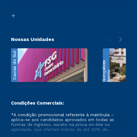
Acessibilidade
Segunda Graduação
Biblioteca
Transferência
Nossas Unidades
Caxias do Sul
s
B
e
n
t
o
G
o
n
ç
a
l
v
e
Condições Comerciais:
*A condição promocional referente à matrícula –
aplica-se aos candidatos aprovados em todas as
formas de ingresso, exceto na prova on-line ou
agendada, que ofertam bolsas de até 50% de
desconto, ambos ingressantes no semestre vigente,