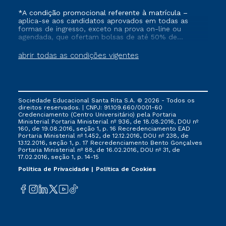
*A condição promocional referente à matrícula –
aplica-se aos candidatos aprovados em todas as
formas de ingresso, exceto na prova on-line ou
agendada, que ofertam bolsas de até 50% de
desconto, ambos ingressantes no semestre vigente,
que ainda não tenham efetivado e/ou não tenham
abrir todas as condições vigentes
cancelado ou trancado sua matrícula em uma das
Instituições da Cruzeiro do Sul Educacional, no
período de 1 ano. Tais condições não se aplicam aos
cursos de Medicina, e também para matriculados via
FIES, Prouni e outros programas governamentais, e
Sociedade Educacional Santa Rita S.A. © 2026 - Todos os
não se acumula com nenhuma outra campanha
direitos reservados. | CNPJ: 91.109.660/0001-60
ofertada pela Instituição.
Credenciamento (Centro Universitário) pela Portaria
Ministerial Portaria Ministerial nº 936, de 18.08.2016, DOU nº
160, de 19.08.2016, seção 1, p. 16 Recredenciamento EAD
Portaria Ministerial nº 1.452, de 12.12.2016, DOU nº 238, de
13.12.2016, seção 1, p. 17 Recredenciamento Bento Gonçalves
Portaria Ministerial nº 88, de 16.02.2016, DOU nº 31, de
17.02.2016, seção 1, p. 14-15
Política de Privacidade
Política de Cookies