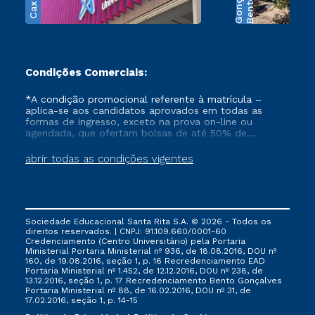
B
e
n
t
o
G
o
n
ç
a
l
v
e
Condições Comerciais:
*A condição promocional referente à matrícula –
aplica-se aos candidatos aprovados em todas as
formas de ingresso, exceto na prova on-line ou
agendada, que ofertam bolsas de até 50% de
desconto, ambos ingressantes no semestre vigente,
que ainda não tenham efetivado e/ou não tenham
abrir todas as condições vigentes
cancelado ou trancado sua matrícula em uma das
Instituições da Cruzeiro do Sul Educacional, no
período de 1 ano. Tais condições não se aplicam aos
cursos de Medicina, e também para matriculados via
FIES, Prouni e outros programas governamentais, e
Sociedade Educacional Santa Rita S.A. © 2026 - Todos os
não se acumula com nenhuma outra campanha
direitos reservados. | CNPJ: 91.109.660/0001-60
ofertada pela Instituição.
Credenciamento (Centro Universitário) pela Portaria
Ministerial Portaria Ministerial nº 936, de 18.08.2016, DOU nº
160, de 19.08.2016, seção 1, p. 16 Recredenciamento EAD
Portaria Ministerial nº 1.452, de 12.12.2016, DOU nº 238, de
13.12.2016, seção 1, p. 17 Recredenciamento Bento Gonçalves
Portaria Ministerial nº 88, de 16.02.2016, DOU nº 31, de
17.02.2016, seção 1, p. 14-15