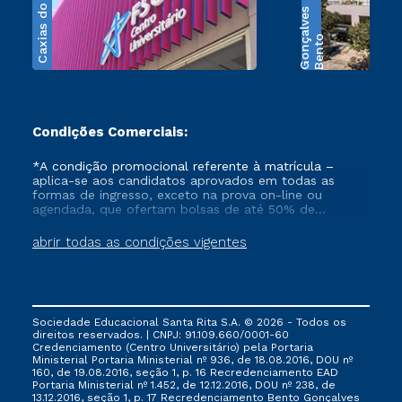
Caxias do Sul
s
B
e
n
t
o
G
o
n
ç
a
l
v
e
Condições Comerciais:
*A condição promocional referente à matrícula –
aplica-se aos candidatos aprovados em todas as
formas de ingresso, exceto na prova on-line ou
agendada, que ofertam bolsas de até 50% de
desconto, ambos ingressantes no semestre vigente,
que ainda não tenham efetivado e/ou não tenham
abrir todas as condições vigentes
cancelado ou trancado sua matrícula em uma das
Instituições da Cruzeiro do Sul Educacional, no
período de 1 ano. Tais condições não se aplicam aos
cursos de Medicina, e também para matriculados via
FIES, Prouni e outros programas governamentais, e
Sociedade Educacional Santa Rita S.A. © 2026 - Todos os
não se acumula com nenhuma outra campanha
direitos reservados. | CNPJ: 91.109.660/0001-60
ofertada pela Instituição.
Credenciamento (Centro Universitário) pela Portaria
Ministerial Portaria Ministerial nº 936, de 18.08.2016, DOU nº
160, de 19.08.2016, seção 1, p. 16 Recredenciamento EAD
Portaria Ministerial nº 1.452, de 12.12.2016, DOU nº 238, de
13.12.2016, seção 1, p. 17 Recredenciamento Bento Gonçalves