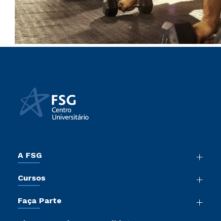
A FSG
Nossa História
Cursos
Sala de Imprensa
Graduação
Trabalhe Conosco
Faça Parte
Pós-Graduação
Sou Colaborador
Vestibular Mérito
Cursos de Medicina