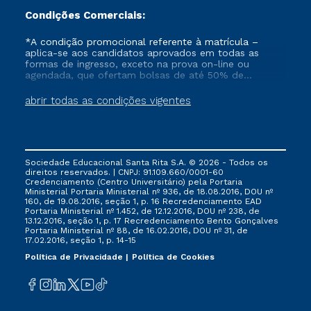
Condições Comerciais:
*A condição promocional referente à matrícula –
aplica-se aos candidatos aprovados em todas as
formas de ingresso, exceto na prova on-line ou
agendada, que ofertam bolsas de até 50% de
desconto, ambos ingressantes no semestre vigente,
que ainda não tenham efetivado e/ou não tenham
abrir todas as condições vigentes
cancelado ou trancado sua matrícula em uma das
Instituições da Cruzeiro do Sul Educacional, no
período de 1 ano. Tais condições não se aplicam aos
cursos de Medicina, e também para matriculados via
FIES, Prouni e outros programas governamentais, e
Sociedade Educacional Santa Rita S.A. © 2026 - Todos os
não se acumula com nenhuma outra campanha
direitos reservados. | CNPJ: 91.109.660/0001-60
ofertada pela Instituição.
Credenciamento (Centro Universitário) pela Portaria
Ministerial Portaria Ministerial nº 936, de 18.08.2016, DOU nº
160, de 19.08.2016, seção 1, p. 16 Recredenciamento EAD
Portaria Ministerial nº 1.452, de 12.12.2016, DOU nº 238, de
13.12.2016, seção 1, p. 17 Recredenciamento Bento Gonçalves
Portaria Ministerial nº 88, de 16.02.2016, DOU nº 31, de
17.02.2016, seção 1, p. 14-15
Política de Privacidade
Política de Cookies