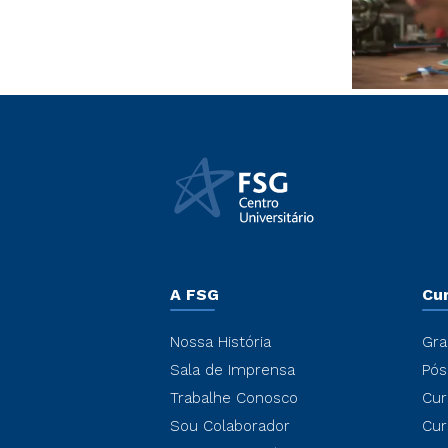
A FSG
Cu
Nossa História
Gra
Sala de Imprensa
Pós
Trabalhe Conosco
Cur
Sou Colaborador
Cur