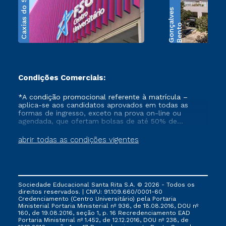
Caxias do Sul
s
B
e
n
t
o
G
o
n
ç
a
l
v
e
Condições Comerciais:
*A condição promocional referente à matrícula –
aplica-se aos candidatos aprovados em todas as
formas de ingresso, exceto na prova on-line ou
agendada, que ofertam bolsas de até 50% de
desconto, ambos ingressantes no semestre vigente,
que ainda não tenham efetivado e/ou não tenham
abrir todas as condições vigentes
cancelado ou trancado sua matrícula em uma das
Instituições da Cruzeiro do Sul Educacional, no
período de 1 ano. Tais condições não se aplicam aos
cursos de Medicina, e também para matriculados via
FIES, Prouni e outros programas governamentais, e
Sociedade Educacional Santa Rita S.A. © 2026 - Todos os
não se acumula com nenhuma outra campanha
direitos reservados. | CNPJ: 91.109.660/0001-60
ofertada pela Instituição.
Credenciamento (Centro Universitário) pela Portaria
Ministerial Portaria Ministerial nº 936, de 18.08.2016, DOU nº
160, de 19.08.2016, seção 1, p. 16 Recredenciamento EAD
Portaria Ministerial nº 1.452, de 12.12.2016, DOU nº 238, de