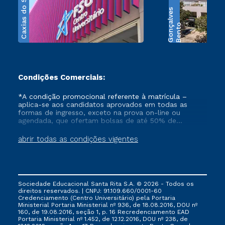
Caxias do Sul
s
B
e
n
t
o
G
o
n
ç
a
l
v
e
Condições Comerciais:
*A condição promocional referente à matrícula –
aplica-se aos candidatos aprovados em todas as
formas de ingresso, exceto na prova on-line ou
agendada, que ofertam bolsas de até 50% de
desconto, ambos ingressantes no semestre vigente,
que ainda não tenham efetivado e/ou não tenham
abrir todas as condições vigentes
cancelado ou trancado sua matrícula em uma das
Instituições da Cruzeiro do Sul Educacional, no
período de 1 ano. Tais condições não se aplicam aos
cursos de Medicina, e também para matriculados via
FIES, Prouni e outros programas governamentais, e
Sociedade Educacional Santa Rita S.A. © 2026 - Todos os
não se acumula com nenhuma outra campanha
direitos reservados. | CNPJ: 91.109.660/0001-60
ofertada pela Instituição.
Credenciamento (Centro Universitário) pela Portaria
Ministerial Portaria Ministerial nº 936, de 18.08.2016, DOU nº
160, de 19.08.2016, seção 1, p. 16 Recredenciamento EAD
Portaria Ministerial nº 1.452, de 12.12.2016, DOU nº 238, de