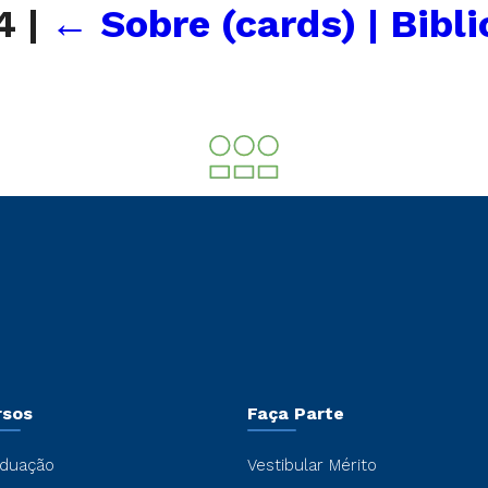
64
|
←
Sobre (cards) | Bibl
rsos
Faça Parte
duação
Vestibular Mérito