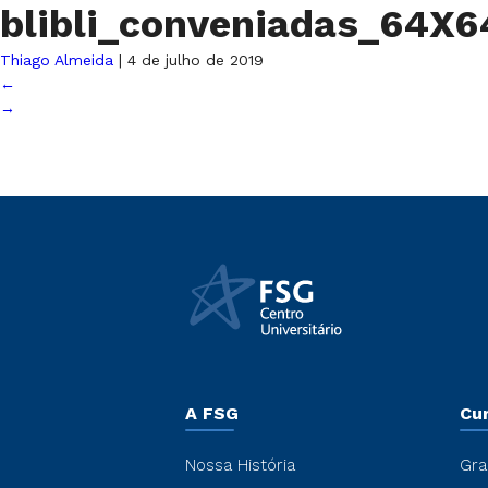
blibli_conveniadas_64X
Thiago Almeida
|
4 de julho de 2019
←
→
A FSG
Cu
Nossa História
Gra