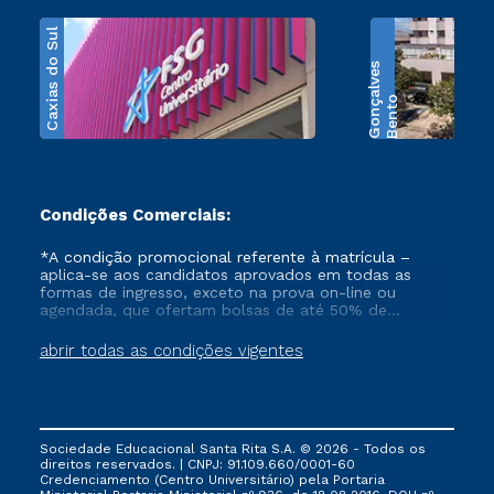
Caxias do Sul
s
B
e
n
t
o
G
o
n
ç
a
l
v
e
Condições Comerciais:
*A condição promocional referente à matrícula –
aplica-se aos candidatos aprovados em todas as
formas de ingresso, exceto na prova on-line ou
agendada, que ofertam bolsas de até 50% de
desconto, ambos ingressantes no semestre vigente,
que ainda não tenham efetivado e/ou não tenham
abrir todas as condições vigentes
cancelado ou trancado sua matrícula em uma das
Instituições da Cruzeiro do Sul Educacional, no
período de 1 ano. Tais condições não se aplicam aos
cursos de Medicina, e também para matriculados via
FIES, Prouni e outros programas governamentais, e
Sociedade Educacional Santa Rita S.A. © 2026 - Todos os
não se acumula com nenhuma outra campanha
direitos reservados. | CNPJ: 91.109.660/0001-60
ofertada pela Instituição.
Credenciamento (Centro Universitário) pela Portaria