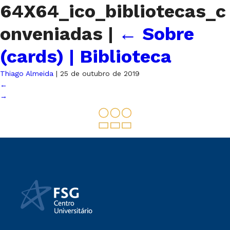
64X64_ico_bibliotecas_c
onveniadas
|
←
Sobre
(cards) | Biblioteca
Thiago Almeida
|
25 de outubro de 2019
←
→