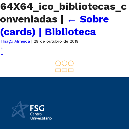
64X64_ico_bibliotecas_c
onveniadas
|
←
Sobre
(cards) | Biblioteca
Thiago Almeida
|
29 de outubro de 2019
←
→