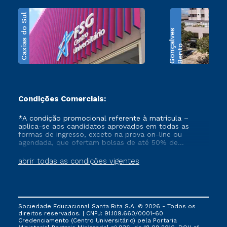
Caxias do Sul
s
B
e
n
t
o
G
o
n
ç
a
l
v
e
Condições Comerciais:
*A condição promocional referente à matrícula –
aplica-se aos candidatos aprovados em todas as
formas de ingresso, exceto na prova on-line ou
agendada, que ofertam bolsas de até 50% de
desconto, ambos ingressantes no semestre vigente,
que ainda não tenham efetivado e/ou não tenham
abrir todas as condições vigentes
cancelado ou trancado sua matrícula em uma das
Instituições da Cruzeiro do Sul Educacional, no
período de 1 ano. Tais condições não se aplicam aos
cursos de Medicina, e também para matriculados via
FIES, Prouni e outros programas governamentais, e
Sociedade Educacional Santa Rita S.A. © 2026 - Todos os
não se acumula com nenhuma outra campanha
direitos reservados. | CNPJ: 91.109.660/0001-60
ofertada pela Instituição.
Credenciamento (Centro Universitário) pela Portaria