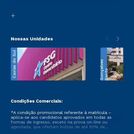
Acessibilidade
Segunda Graduação
Biblioteca
Transferência
Nossas Unidades
Caxias do Sul
s
B
e
n
t
o
G
o
n
ç
a
l
v
e
Condições Comerciais:
*A condição promocional referente à matrícula –
aplica-se aos candidatos aprovados em todas as
formas de ingresso, exceto na prova on-line ou
agendada, que ofertam bolsas de até 50% de
desconto, ambos ingressantes no semestre vigente,