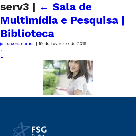
serv3
|
←
Sala de
Multimídia e Pesquisa |
Biblioteca
jefferson.moraes
|
19 de fevereiro de 2019
←
→