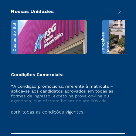
Nossas Unidades
Caxias do Sul
s
B
e
n
t
o
G
o
n
ç
a
l
v
e
Condições Comerciais:
*A condição promocional referente à matrícula –
aplica-se aos candidatos aprovados em todas as
formas de ingresso, exceto na prova on-line ou
agendada, que ofertam bolsas de até 50% de
desconto, ambos ingressantes no semestre vigente,
que ainda não tenham efetivado e/ou não tenham
abrir todas as condições vigentes
cancelado ou trancado sua matrícula em uma das
Instituições da Cruzeiro do Sul Educacional, no
período de 1 ano. Tais condições não se aplicam aos
cursos de Medicina, e também para matriculados via
FIES, Prouni e outros programas governamentais, e