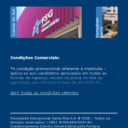
Caxias do Sul
s
B
e
n
t
o
G
o
n
ç
a
l
v
e
Condições Comerciais:
*A condição promocional referente à matrícula –
aplica-se aos candidatos aprovados em todas as
formas de ingresso, exceto na prova on-line ou
agendada, que ofertam bolsas de até 50% de
desconto, ambos ingressantes no semestre vigente,
que ainda não tenham efetivado e/ou não tenham
abrir todas as condições vigentes
cancelado ou trancado sua matrícula em uma das
Instituições da Cruzeiro do Sul Educacional, no
período de 1 ano. Tais condições não se aplicam aos
cursos de Medicina, e também para matriculados via
FIES, Prouni e outros programas governamentais, e
Sociedade Educacional Santa Rita S.A. © 2026 - Todos os
não se acumula com nenhuma outra campanha
direitos reservados. | CNPJ: 91.109.660/0001-60
ofertada pela Instituição.
Credenciamento (Centro Universitário) pela Portaria