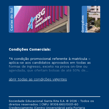
Caxias do Sul
s
B
e
n
t
o
G
o
n
ç
a
l
v
e
Condições Comerciais:
*A condição promocional referente à matrícula –
aplica-se aos candidatos aprovados em todas as
formas de ingresso, exceto na prova on-line ou
agendada, que ofertam bolsas de até 50% de
desconto, ambos ingressantes no semestre vigente,
que ainda não tenham efetivado e/ou não tenham
abrir todas as condições vigentes
cancelado ou trancado sua matrícula em uma das
Instituições da Cruzeiro do Sul Educacional, no
período de 1 ano. Tais condições não se aplicam aos
cursos de Medicina, e também para matriculados via
FIES, Prouni e outros programas governamentais, e
Sociedade Educacional Santa Rita S.A. © 2026 - Todos os
não se acumula com nenhuma outra campanha
direitos reservados. | CNPJ: 91.109.660/0001-60
ofertada pela Instituição.
Credenciamento (Centro Universitário) pela Portaria