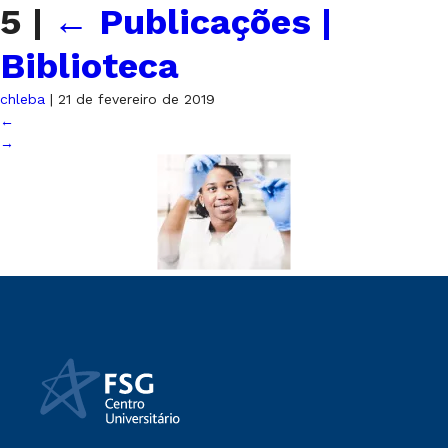
5
|
←
Publicações |
Biblioteca
chleba
|
21 de fevereiro de 2019
←
→