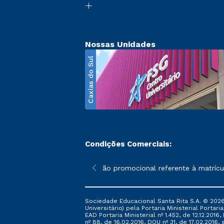
Nossas Unidades
Caxias do Sul
Condições Comerciais:
poderão sofrer alterações nos períodos de rematrícula conforme 
*A condição promocional referente à matrícula
Sociedade Educacional Santa Rita S.A. © 2026
Universitário) pela Portaria Ministerial Portar
EAD Portaria Ministerial nº 1.452, de 12.12.201
nº 88, de 16.02.2016, DOU nº 31, de 17.02.2016, s