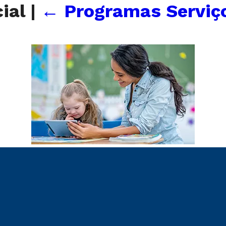
ial
|
←
Programas Serviç