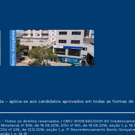
Bento Gonçalves
exposto no contrato de prestação de serviços.
 – aplica-se aos candidatos aprovados em todas as formas de in
 - Todos os direitos reservados. | CNPJ: 91.109.660/0001-60 Credenciame
ia Ministerial nº 936, de 18.08.2016, DOU nº 160, de 19.08.2016, seção 1, p.
6, DOU nº 238, de 13.12.2016, seção 1, p. 17 Recredenciamento Bento Gonçalve
eção 1, p. 14-15