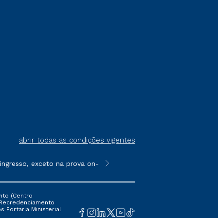
abrir todas as condições vigentes
gresso, exceto na prova on-line ou agendada, que ofertam bolsas
**Semipresencial é um formato do E
nto (Centro
 16 Recredenciamento
s Portaria Ministerial