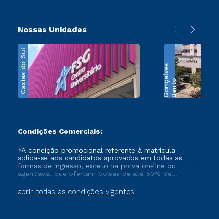
Nossas Unidades
Caxias do Sul
s
B
e
n
t
o
G
o
n
ç
a
l
v
e
Condições Comerciais:
*A condição promocional referente à matrícula –
aplica-se aos candidatos aprovados em todas as
formas de ingresso, exceto na prova on-line ou
agendada, que ofertam bolsas de até 50% de
desconto, ambos ingressantes no semestre vigente,
que ainda não tenham efetivado e/ou não tenham
abrir todas as condições vigentes
cancelado ou trancado sua matrícula em uma das
Instituições da Cruzeiro do Sul Educacional, no
período de 1 ano. Tais condições não se aplicam aos