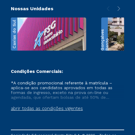
Nossas Unidades
Caxias do Sul
s
B
e
n
t
o
G
o
n
ç
a
l
v
e
Condições Comerciais:
*A condição promocional referente à matrícula –
aplica-se aos candidatos aprovados em todas as
formas de ingresso, exceto na prova on-line ou
agendada, que ofertam bolsas de até 50% de
desconto, ambos ingressantes no semestre vigente,
que ainda não tenham efetivado e/ou não tenham
abrir todas as condições vigentes
cancelado ou trancado sua matrícula em uma das
Instituições da Cruzeiro do Sul Educacional, no
período de 1 ano. Tais condições não se aplicam aos
cursos de Medicina, e também para matriculados via
FIES, Prouni e outros programas governamentais, e