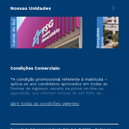
Nossas Unidades
Caxias do Sul
s
B
e
n
t
o
G
o
n
ç
a
l
v
e
Condições Comerciais:
*A condição promocional referente à matrícula –
aplica-se aos candidatos aprovados em todas as
formas de ingresso, exceto na prova on-line ou
agendada, que ofertam bolsas de até 50% de
desconto, ambos ingressantes no semestre vigente,
que ainda não tenham efetivado e/ou não tenham
abrir todas as condições vigentes
cancelado ou trancado sua matrícula em uma das
Instituições da Cruzeiro do Sul Educacional, no
período de 1 ano. Tais condições não se aplicam aos
cursos de Medicina, e também para matriculados via
FIES, Prouni e outros programas governamentais, e