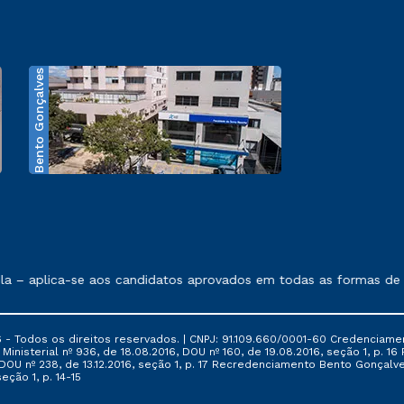
Bento Gonçalves
exposto no contrato de prestação de serviços.
 – aplica-se aos candidatos aprovados em todas as formas de in
 - Todos os direitos reservados. | CNPJ: 91.109.660/0001-60 Credenciame
ia Ministerial nº 936, de 18.08.2016, DOU nº 160, de 19.08.2016, seção 1, p.
6, DOU nº 238, de 13.12.2016, seção 1, p. 17 Recredenciamento Bento Gonçalve
eção 1, p. 14-15