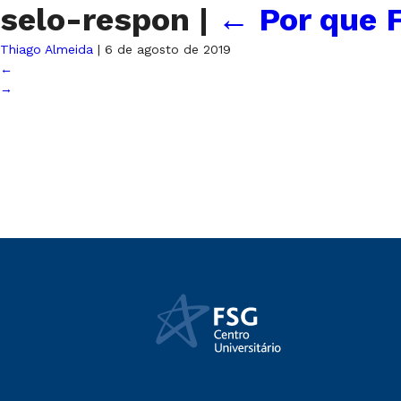
selo-respon
|
←
Por que F
Thiago Almeida
|
6 de agosto de 2019
←
→