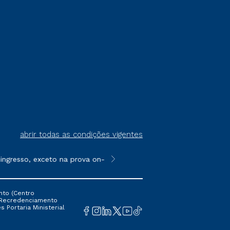
abrir todas as condições vigentes
gresso, exceto na prova on-line ou agendada, que ofertam bolsa
**Semipresencial é um formato do E
nto (Centro
 16 Recredenciamento
s Portaria Ministerial