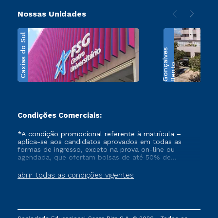
Nossas Unidades
Caxias do Sul
s
B
e
n
t
o
G
o
n
ç
a
l
v
e
Condições Comerciais:
*A condição promocional referente à matrícula –
aplica-se aos candidatos aprovados em todas as
formas de ingresso, exceto na prova on-line ou
agendada, que ofertam bolsas de até 50% de
desconto, ambos ingressantes no semestre vigente,
que ainda não tenham efetivado e/ou não tenham
abrir todas as condições vigentes
cancelado ou trancado sua matrícula em uma das
Instituições da Cruzeiro do Sul Educacional, no
período de 1 ano. Tais condições não se aplicam aos
cursos de Medicina, e também para matriculados via
FIES, Prouni e outros programas governamentais, e