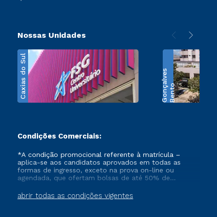
Nossas Unidades
Caxias do Sul
s
B
e
n
t
o
G
o
n
ç
a
l
v
e
Condições Comerciais:
*A condição promocional referente à matrícula –
aplica-se aos candidatos aprovados em todas as
formas de ingresso, exceto na prova on-line ou
agendada, que ofertam bolsas de até 50% de
desconto, ambos ingressantes no semestre vigente,
que ainda não tenham efetivado e/ou não tenham
abrir todas as condições vigentes
cancelado ou trancado sua matrícula em uma das
Instituições da Cruzeiro do Sul Educacional, no
período de 1 ano. Tais condições não se aplicam aos