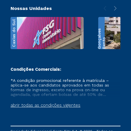
Nossas Unidades
Caxias do Sul
s
B
e
n
t
o
G
o
n
ç
a
l
v
e
Condições Comerciais:
*A condição promocional referente à matrícula –
aplica-se aos candidatos aprovados em todas as
formas de ingresso, exceto na prova on-line ou
agendada, que ofertam bolsas de até 50% de
desconto, ambos ingressantes no semestre vigente,
que ainda não tenham efetivado e/ou não tenham
abrir todas as condições vigentes
cancelado ou trancado sua matrícula em uma das
Instituições da Cruzeiro do Sul Educacional, no
período de 1 ano. Tais condições não se aplicam aos
cursos de Medicina, e também para matriculados via
FIES, Prouni e outros programas governamentais, e